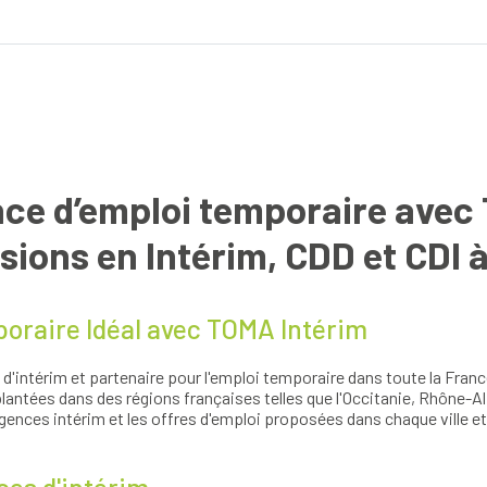
Bouches-du-Rhône
Essonne
Gironde
Haute-G
ry Mory
Hérault
Indre-et
Andrézieux-Bouthéon
Anglet
Loire
Loire-At
raire
Aubagne
Nous appeler
Bordeau
Marne
Meurthe-
Cenon
Clermont
d'emploi
Nord
Pas-de-C
Douai
Éleu-dit
Pyrénées-Atlantiques
Rhône
Hénin-Beaumont
Landern
Sarthe
Seine-et
Le Mans
Lille
Lunel
Lyon
ce d’emploi temporaire avec 
Mitry-Mory
Monistro
Montereau-Fault-Yonne
Montpelli
Nancy
Nemours
ions en Intérim, CDD et CDI à
Orléans
Quimper
Rezé
Rodez
Saint-Herblain
Saint-La
oraire Idéal avec TOMA Intérim
e
Tournus
Tours
Vienne
'intérim et partenaire pour l'emploi temporaire dans toute la Franc
antées dans des régions françaises telles que l'Occitanie, Rhône-A
gences intérim et les offres d'emploi proposées dans chaque ville 