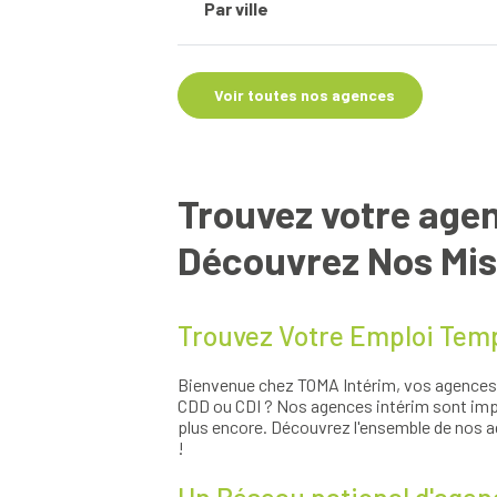
Aveyron
Par ville
Fermé.
Ouvre le 10/08 à 08:30
Finistère
26 avenue Franklin Roosevelt, 77290 Mit
Haute-Loire
Amiens
Isère
Annonay
Voir l'agence
Itiné
Loiret
Voir toutes nos agences
Brest
Voir nos offres 
Moselle
Corbeil-Essonnes
Puy-de-Dôme
Hagondange
Saône-et-Loire
Le Cannet
Var
Louhans
Trouvez votre agen
Mérignac
Montbrison
Muret
Découvrez Nos Miss
Neuville-sur-Saône
Reims
Saint-Étienne
Trouvez Votre Emploi Temp
Saint-Maximin-la-Sainte-Baum
Truyes
Bienvenue chez TOMA Intérim, vos agences d
CDD ou CDI ? Nos agences intérim sont impl
plus encore. Découvrez l'ensemble de nos a
!