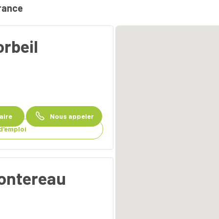
rance
rbeil
raire
Nous appeler
d'emploi
Montereau