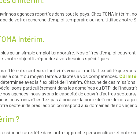
es d'intérim.
uvrir nos agences réparties dans tout le pays. Chez TOMA Intérim, n
tape de votre recherche d'emploi temporaire ou non. Utilisez notre S
 TOMA Intérim.
lus qu'un simple emploi temporaire. Nos offres d'emploi couvrent un
ts, notre objectif, répondre à vos besoins spécifiques :
s différents secteurs d'activité, vous offrant la flexibilité que vou
ques à court ou moyen terme, adaptés à vos compétences.
CDI Int
déterminée avec la flexibilité de l'intérim. Chacune de ces missions
cialisons particulièrement dans les domaines du BTP, de l'industrie, 
 nos agences, nous avons la capacité de couvrir d'autres secteurs, t
ous couvrons, n'hésitez pas à pousser la porte de l'une de nos agenc
 votre secteur de prédilection correspond aux domaines de nos agenc
érim ?
essionnel se reflète dans notre approche personnalisée et notre 