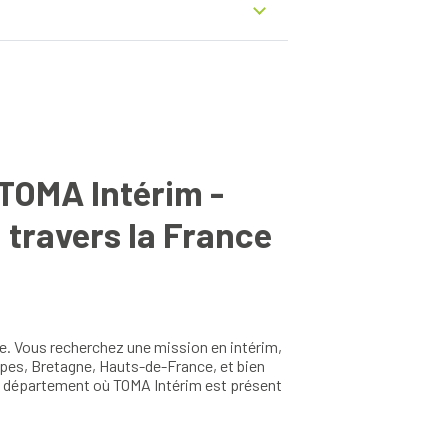
aronne
-Loire
lantique
x
et-Moselle
-Ferrand
alais
-Leauwette
eau
-Marne
TOMA Intérim -
l-sur-Loire
er
 travers la France
urent-sur-Saône
e. Vous recherchez une mission en intérim,
lpes, Bretagne, Hauts-de-France, et bien
et département où TOMA Intérim est présent