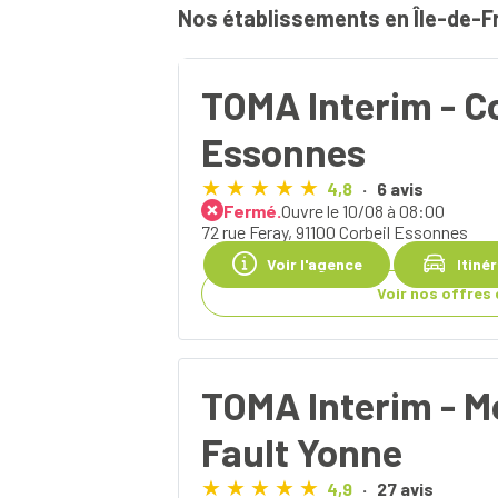
Nos établissements en Île-de-F
TOMA Interim - Co
Essonnes
4,8
6 avis
Fermé.
Ouvre le 10/08 à 08:00
72 rue Feray, 91100 Corbeil Essonnes
Voir l'agence
Itiné
Voir nos offres 
TOMA Interim - 
Fault Yonne
4,9
27 avis