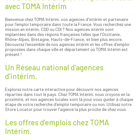
Pas-de-Calais
Lille
avec TOMA Intérim
Puy-de-Dôme
Louhans
Pyrénées-Atlantiques
Lunel
Rhône
Lyon
Bienvenue chez TOMA Intérim, vos agences d'intérim et partenaire
Saône-et-Loire
Mérignac
pour l'emploi temporaire dans toute la France. Vous recherchez une
Sarthe
Mitry-Mory
mission en intérim, CDD ou CDI ? Nos agences intérim sont
Seine-et-Marne
Monistrol-sur-Loire
implantées dans des régions françaises telles que l'Occitanie,
Var
Montbrison
Rhône-Alpes, Bretagne, Hauts-de-France, et bien plus encore.
Montereau-Fault-Yonne
Découvrez l'ensemble de nos agences intérim et les offres d'emploi
Montpellier
proposées dans chaque ville et département où TOMA Intérim est
Muret
présent !
Nancy
Nemours
Un Réseau national d'agences
Neuville-sur-Saône
Orléans
d'intérim.
Quimper
Reims
Rezé
Explorez notre carte interactive pour découvrir nos agences
Rodez
réparties dans tout le pays. Chez TOMA Intérim, nous croyons en la
Saint-Étienne
proximité, et nos agences locales sont là pour vous guider à chaque
Saint-Herblain
étape de votre recherche d'emploi temporaire ou non. Utilisez notre
Saint-Laurent-sur-Saône
Store Locator pour trouver l'agence la plus proche de chez vous.
Saint-Maximin-la-Sainte-Baume
Tournus
Les offres d'emplois chez TOMA
Tours
Truyes
Intérim.
Vienne