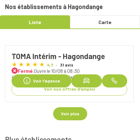
Nos établissements à Hagondange
Liste
Carte
TOMA Intérim - Hagondange
4,7
31 avis
Fermé.
Ouvre le 10/08 à 08:30
4 Rue Charles Lutz, 57300 Hagondange
Voir l'agence
Voir nos offres d'emploi
Voir plus
Plus établissements