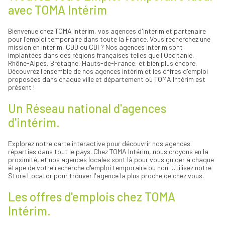
Pas-de-Calais
Lille
avec TOMA Intérim
Puy-de-Dôme
Louhans
Pyrénées-Atlantiques
Lunel
Rhône
Lyon
Bienvenue chez TOMA Intérim, vos agences d'intérim et partenaire
Saône-et-Loire
Mérignac
pour l'emploi temporaire dans toute la France. Vous recherchez une
Sarthe
Mitry-Mory
mission en intérim, CDD ou CDI ? Nos agences intérim sont
Seine-et-Marne
Monistrol-sur-Loire
implantées dans des régions françaises telles que l'Occitanie,
Var
Montbrison
Rhône-Alpes, Bretagne, Hauts-de-France, et bien plus encore.
Montereau-Fault-Yonne
Découvrez l'ensemble de nos agences intérim et les offres d'emploi
Montpellier
proposées dans chaque ville et département où TOMA Intérim est
Muret
présent !
Nancy
Nemours
Un Réseau national d'agences
Neuville-sur-Saône
Orléans
d'intérim.
Quimper
Reims
Rezé
Explorez notre carte interactive pour découvrir nos agences
Rodez
réparties dans tout le pays. Chez TOMA Intérim, nous croyons en la
Saint-Étienne
proximité, et nos agences locales sont là pour vous guider à chaque
Saint-Herblain
étape de votre recherche d'emploi temporaire ou non. Utilisez notre
Saint-Laurent-sur-Saône
Store Locator pour trouver l'agence la plus proche de chez vous.
Saint-Maximin-la-Sainte-Baume
Tournus
Les offres d'emplois chez TOMA
Tours
Truyes
Intérim.
Vienne