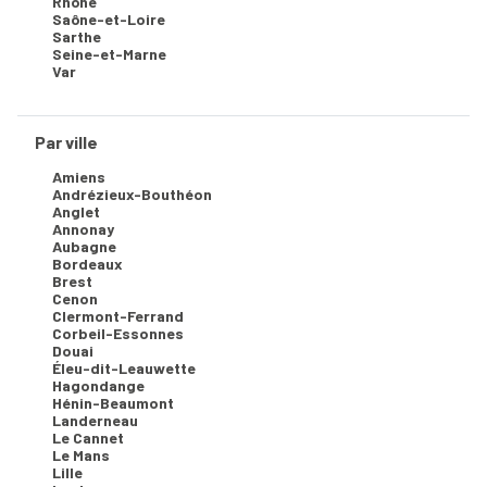
Rhône
Saône-et-Loire
Sarthe
Seine-et-Marne
Var
Par ville
Amiens
Andrézieux-Bouthéon
Anglet
Annonay
Aubagne
Bordeaux
Brest
Cenon
Clermont-Ferrand
Corbeil-Essonnes
Douai
Éleu-dit-Leauwette
Hagondange
Hénin-Beaumont
Landerneau
Le Cannet
Le Mans
Lille