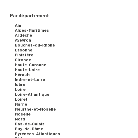
Par département
Ain
Alpes-Maritimes
Ardèche
Aveyron
Bouches-du-Rhône
Essonne
Finistère
Gironde
Haute-Garonne
Haute-Loire
Hérault
Indre-et-Loire
Isère
Loire
Loire-Atlantique
Loiret
Marne
Meurthe-et-Moselle
Moselle
Nord
Pas-de-Calais
Puy-de-Dôme
Pyrénées-Atlantiques