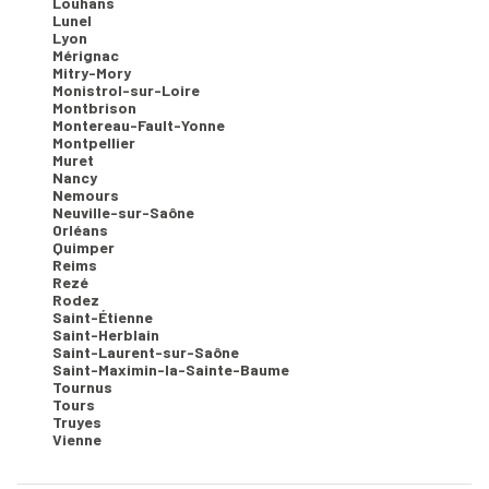
Louhans
Lunel
Lyon
Mérignac
Mitry-Mory
Monistrol-sur-Loire
Montbrison
Montereau-Fault-Yonne
Montpellier
Muret
Nancy
Nemours
Neuville-sur-Saône
Orléans
Quimper
Reims
Rezé
Rodez
Saint-Étienne
Saint-Herblain
Saint-Laurent-sur-Saône
Saint-Maximin-la-Sainte-Baume
Tournus
Tours
Truyes
Vienne