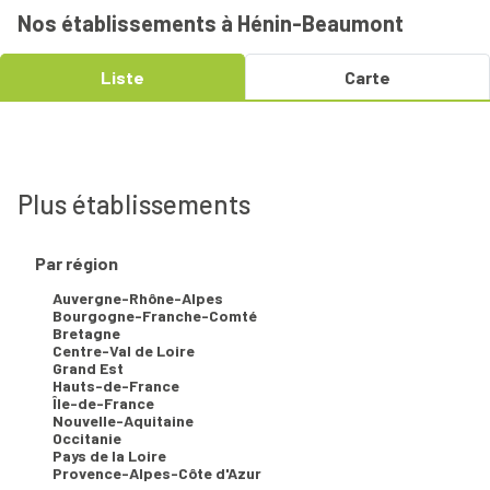
Nos établissements à Hénin-Beaumont
Liste
Carte
TOMA Interim - Henin Beaumont
Plus établissements
4,8
265 avis
Fermé.
Rouvre lun. à 08:00
Par région
242 rue de l'Abbaye, 62110 Henin Beaumont
Voir l'agence
Auvergne-Rhône-Alpes
Voir nos offres d'emploi
Bourgogne-Franche-Comté
Bretagne
Centre-Val de Loire
Grand Est
Hauts-de-France
Voir plus
Île-de-France
Nouvelle-Aquitaine
Occitanie
Pays de la Loire
Provence-Alpes-Côte d'Azur