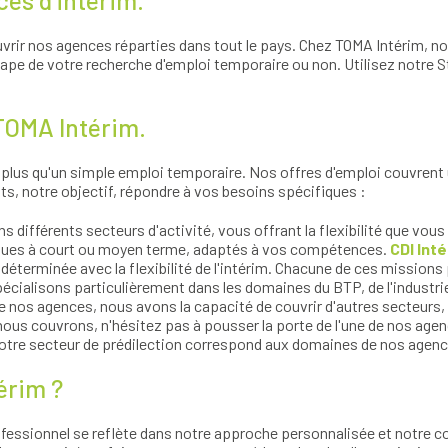
es d'intérim.
uvrir nos agences réparties dans tout le pays. Chez TOMA Intérim, n
tape de votre recherche d'emploi temporaire ou non. Utilisez notre S
 TOMA Intérim.
lus qu'un simple emploi temporaire. Nos offres d'emploi couvrent un
ts, notre objectif, répondre à vos besoins spécifiques :
s différents secteurs d'activité, vous offrant la flexibilité que vou
ques à court ou moyen terme, adaptés à vos compétences.
CDI Int
déterminée avec la flexibilité de l'intérim. Chacune de ces missions
cialisons particulièrement dans les domaines du BTP, de l'industrie, 
 nos agences, nous avons la capacité de couvrir d'autres secteurs, t
ous couvrons, n'hésitez pas à pousser la porte de l'une de nos agenc
 votre secteur de prédilection correspond aux domaines de nos agenc
érim ?
essionnel se reflète dans notre approche personnalisée et notre 