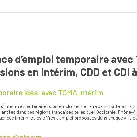
Bouches-du-Rhône
Essonne
d'emploi
Gironde
Haute-G
Hérault
Indre-et
Andrézieux-Bouthéon
Anglet
Loire
Loire-At
Aubagne
Bordeau
Marne
Meurthe-
Cenon
Clermont
Nord
Pas-de-C
Douai
Éleu-dit
Pyrénées-Atlantiques
Rhône
Hénin-Beaumont
Landern
Sarthe
Seine-et
Le Mans
Lille
Lunel
Lyon
ce d’emploi temporaire avec 
Mitry-Mory
Monistro
Montereau-Fault-Yonne
Montpelli
Nancy
Nemours
ions en Intérim, CDD et CDI à
Orléans
Quimper
Rezé
Rodez
Saint-Herblain
Saint-La
oraire Idéal avec TOMA Intérim
e
Tournus
Tours
Vienne
'intérim et partenaire pour l'emploi temporaire dans toute la Franc
antées dans des régions françaises telles que l'Occitanie, Rhône-A
gences intérim et les offres d'emploi proposées dans chaque ville 