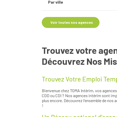
Aveyron
Par ville
Voir nos offres 
Finistère
Haute-Loire
Amiens
Isère
Annonay
Loiret
Voir toutes nos agences
Brest
Moselle
Corbeil-Essonnes
Puy-de-Dôme
Hagondange
Saône-et-Loire
Le Cannet
Var
Louhans
Trouvez votre agen
Mérignac
Montbrison
Muret
Découvrez Nos Miss
Neuville-sur-Saône
Reims
Saint-Étienne
Trouvez Votre Emploi Temp
Saint-Maximin-la-Sainte-Baum
Truyes
Bienvenue chez TOMA Intérim, vos agences d
CDD ou CDI ? Nos agences intérim sont impl
plus encore. Découvrez l'ensemble de nos a
!