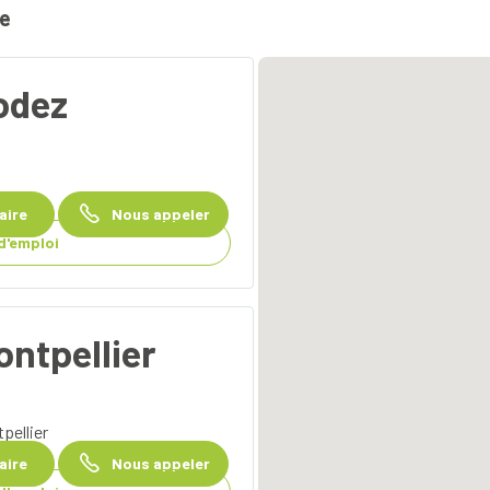
ie
odez
raire
Nous appeler
d'emploi
ontpellier
pellier
raire
Nous appeler