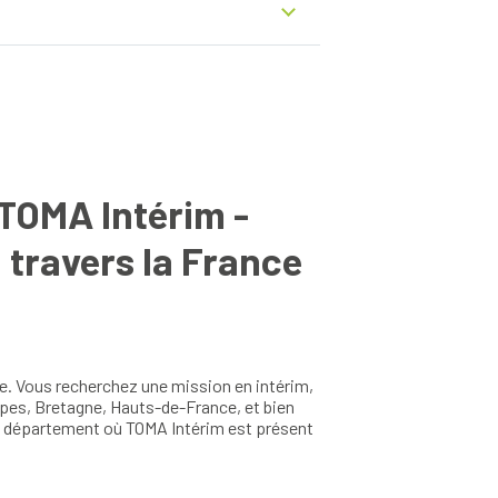
aronne
-Loire
lantique
x
et-Moselle
-Ferrand
alais
-Leauwette
eau
-Marne
TOMA Intérim -
l-sur-Loire
er
 travers la France
urent-sur-Saône
e. Vous recherchez une mission en intérim,
lpes, Bretagne, Hauts-de-France, et bien
et département où TOMA Intérim est présent