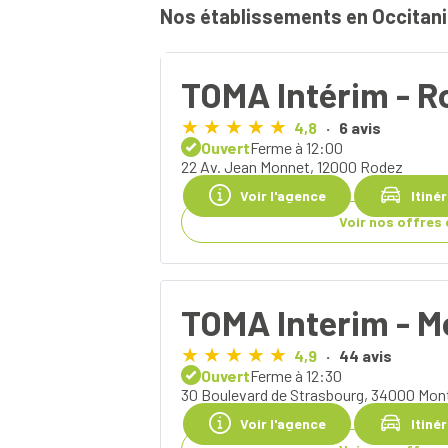
Nos établissements en Occitan
TOMA Intérim - R
4,8
6 avis
Ouvert
Ferme à 12:00
22 Av. Jean Monnet, 12000 Rodez
Voir l'agence
Itiné
Voir nos offres 
TOMA Interim - M
4,9
44 avis
Ouvert
Ferme à 12:30
30 Boulevard de Strasbourg, 34000 Mont
Voir l'agence
Itiné