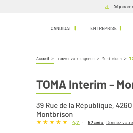
Déposer 
(CURRENT)
(CURRE
CANDIDAT
ENTREPRISE
Accueil
Trouver votre agence
Montbrison
TO
TOMA Interim - Mo
39 Rue de la République,
4260
Montbrison
4,7
57 avis
Donnez votre