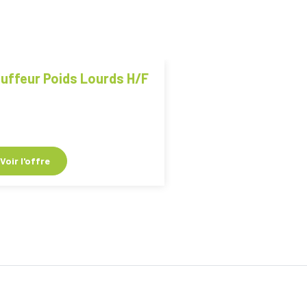
uffeur Poids Lourds H/F
Consultant H/F H/
Voir l'offre
Voir l'offre