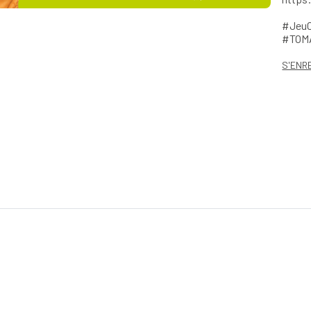
#JeuC
#TOMA
S'ENR