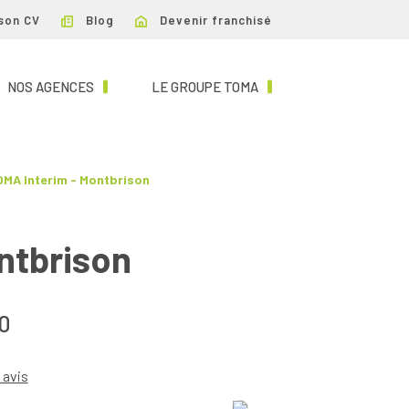
son CV
Blog
Devenir franchisé
NT)
(CURRENT)
(CURRENT)
NOS AGENCES
LE GROUPE TOMA
MA Interim - Montbrison
ntbrison
0
 avis