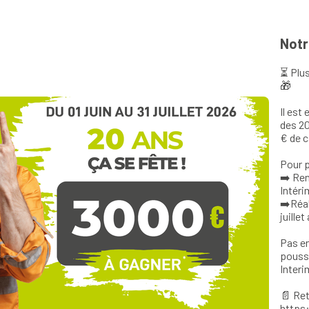
Notr
⏳ Plus
🎁
Il est
des 20
€ de c
Pour p
➡️ Re
Intér
➡️Réal
juille
Pas en
pouss
Interi
📄 Ret
https