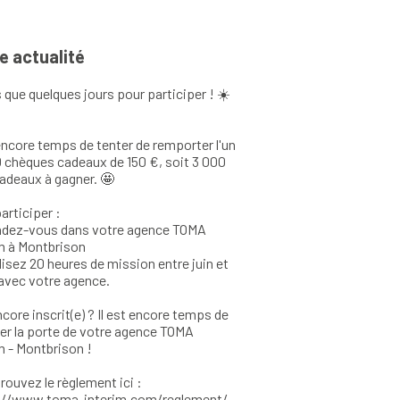
e actualité
 que quelques jours pour participer ! ☀️
 encore temps de tenter de remporter l'un
 chèques cadeaux de 150 €, soit 3 000
adeaux à gagner. 🤩
articiper :
ndez-vous dans votre agence TOMA
im à Montbrison
isez 20 heures de mission entre juin et
t avec votre agence.
core inscrit(e) ? Il est encore temps de
er la porte de votre agence TOMA
m - Montbrison !
rouvez le règlement ici :
://www.toma-interim.com/reglement/