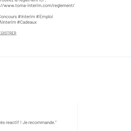
://www.toma-interim.com/reglement/
oncours #Interim #Emploi
Interim #Cadeaux
EGISTRER
Fab CC
rès reactif ! Je recommande.
Excellente agence 
l'écoute. ça fait 4 a