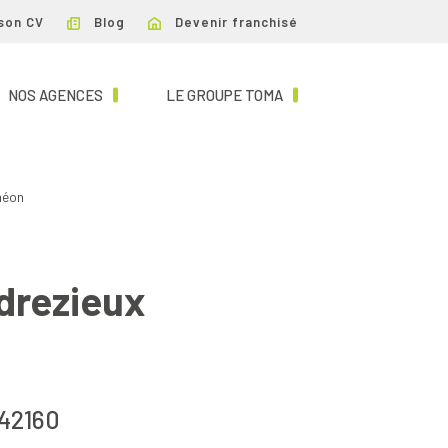
son CV
Blog
Devenir franchisé
NT)
(CURRENT)
(CURRENT)
NOS AGENCES
LE GROUPE TOMA
héon
drezieux
42160