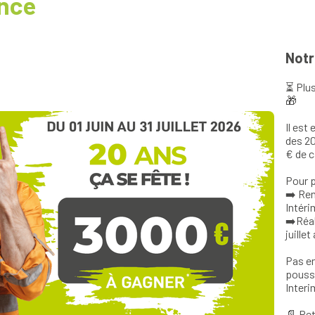
ence
Notr
⏳ Plus
🎁
Il est
des 20
€ de c
Pour p
➡️ Re
Intér
➡️Réal
juille
Pas en
pouss
Interi
📄 Ret