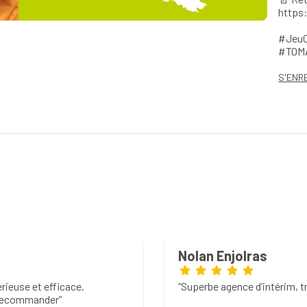
https
#JeuC
#TOMA
S'ENR
Nolan Enjolras
rieuse et efficace.
Superbe agence d’intérim, t
À recommander