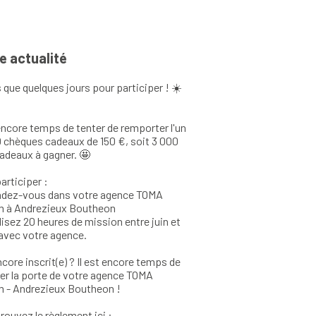
e actualité
 que quelques jours pour participer ! ☀️
 encore temps de tenter de remporter l'un
 chèques cadeaux de 150 €, soit 3 000
adeaux à gagner. 🤩
articiper :
ndez-vous dans votre agence TOMA
im à Andrezieux Boutheon
isez 20 heures de mission entre juin et
t avec votre agence.
core inscrit(e) ? Il est encore temps de
er la porte de votre agence TOMA
m - Andrezieux Boutheon !
rouvez le règlement ici :